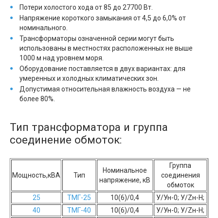
Потери холостого хода от 85 до 27700 Вт.
Напряжение короткого замыкания от 4,5 до 6,0% от
номинального.
Трансформаторы означенной серии могут быть
использованы в местностях расположенных не выше
1000 м над уровнем моря.
Оборудование поставляется в двух вариантах: для
умеренных и холодных климатических зон.
Допустимая относительная влажность воздуха — не
более 80%.
Тип трансформатора и группа
соединение обмоток:
Группа
Номинальное
Мощность,кВА
Тип
соединения
напряжение, кВ
обмоток
25
ТМГ-25
10(6)/0,4
У/Ун-0; У/Zн-H;
40
ТМГ-40
10(6)/0,4
У/Ун-0; У/Zн-H;