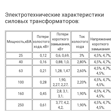
Электротехнические характеристики
силовых трансформаторов:
Потери
Потери
Ток
короткого
Напряжени
Мощность,кВА
холостого
холостого
замыкания,
короткого
хода, кВт
хода
кВт
замыкания
25
0,12
0,6; 0,69;
3%
4,5%; 4,7%;
40
0,16
0,88; 1,0;
2,80%
4,5%; 4,7%;
4,5%; 4,7%;
63
0,21
1,28; 1,47
2,60%
4,5%;
1,90;
4,5%; 4,7%;
100
0,28
2,20%
2,27; 2,27;
4,5%;
2,8; 3,1;
4,5%; 4,7%;
160
0,45
1,90%
3,1;
4,5%;
3,77; 4,2;
4,5%; 4,7%;
250
0,61
1,90%
4,2;
4,5%;