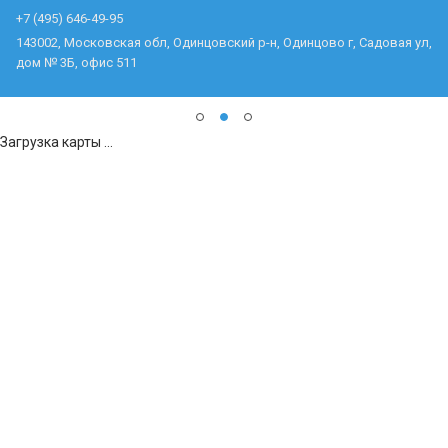
+7 (495) 646-49-95
143002, Московская обл, Одинцовский р-н, Одинцово г, Садовая ул,
дом № 3Б, офис 511
Загрузка карты ...