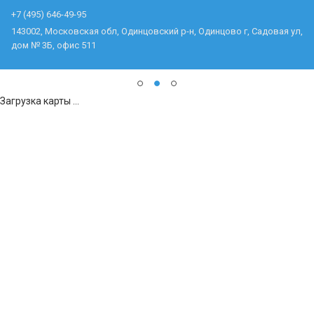
+7 (495) 646-49-95
143002, Московская обл, Одинцовский р-н, Одинцово г, Садовая ул,
дом № 3Б, офис 511
Загрузка карты ...