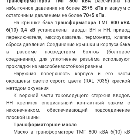
трансформаторов ТМГ 800 кВА
рассчитана на
избыточное давление не более
25+5 кПа
и вакуум с
остаточным давлением не более
70+5 кПа.
На крышке бака
трансформатора ТМГ 800 кВА
6(10) 0,4 кВ
установлены: вводы ВН и НН, привод
переключателя, маслоуказатель, термометр, клапан
сброса давления. Соединение крышки и корпуса бака
в разъёме посредством болтов (болтовое
соединение), для уплотнение разъёма используют
прокладки из маслобензостойкой резины.
Наружная поверхность корпуса и его части
окрашены светло-серого цвета (RAL 7035) краской
методом окунания.
К верхней части токоведущего стержня вводов
НН крепится специальный контактный зажим с
наконечником, обеспечивающий подсоединение
плоской шины.
Трансформаторное масло
Масло в трансформаторе ТМГ 800 кВА 6(10) кВ