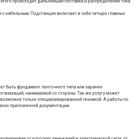
 этого происходит дальнейшая поставка и распределение тока
и с кабельным. Подстанция включает в себя четыре главных
ет быть фундамент ленточного типа или заранее
ганизаций, нанимаемой со стороны. Так же услугу может
 возможна только специализированной техникой. А работы по
ласно приложенной документации.
анизмами от коротких замыканий в электрической цепи, от