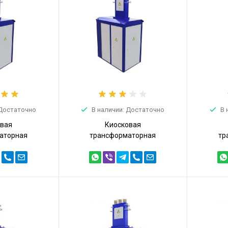
 Достаточно
В наличии: Достаточно
В 
овая
Киосковая
аторная
трансформаторная
тр
ТПТ 100кВА
подстанция КТПТ 100кВА
подс
100/10/0,4)
6/0,4 (КТПТ-100/6/0,4)
10/0