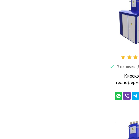
В наличии:
Киоск
трансформ
подстанция К
10/0,4 (КТПТ-