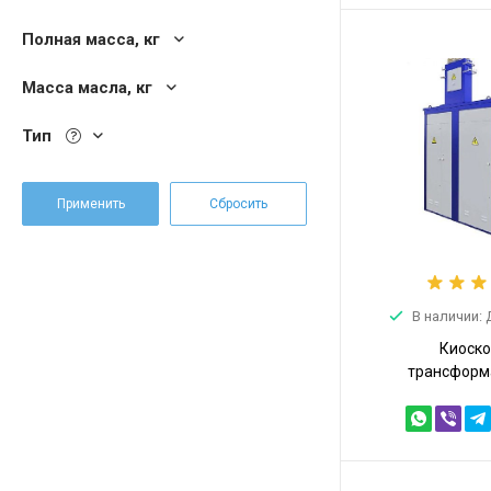
Полная масса, кг
Масса масла, кг
Тип
В наличии:
Киоск
трансформ
подстанция К
10/0,4 (КТПТ-