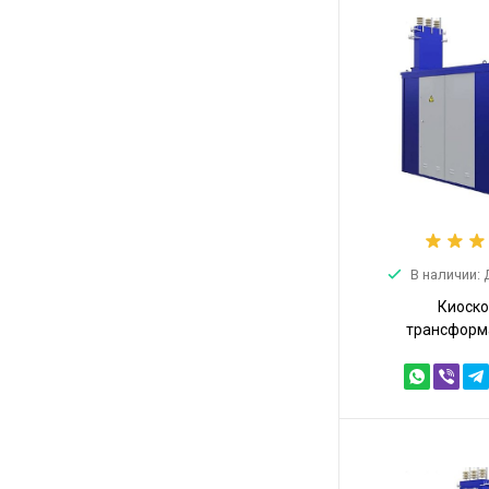
В наличии:
Киоск
трансформ
подстанция К
10/0,4 (КТПТ-