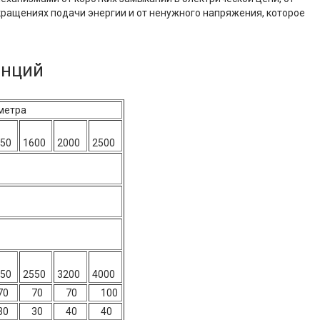
кращениях подачи энергии и от ненужного напряжения, которое
анций
раметра
50
1600
2000
2500
50
2550
3200
4000
0
70
70
100
0
30
40
40