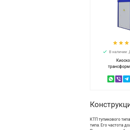
В наличии:
Киоск
трансформ
подстанция 
10/0,4 (КТПТ-
Конструкц
КТП тупикового тип
типа. Его частота д