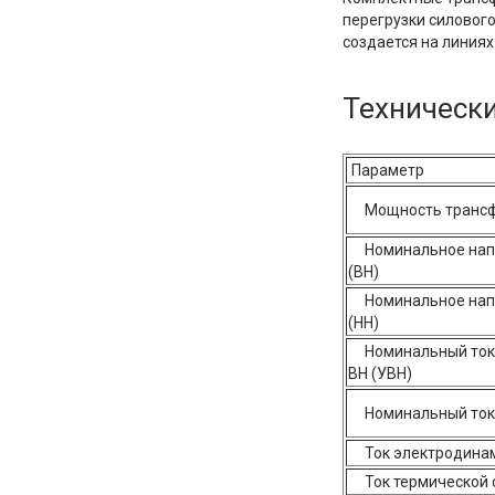
перегрузки силовог
создается на линиях
Технически
Параметр
Мощность трансфо
Номинальное напря
(ВН)
Номинальное напря
(НН)
Номинальный ток с
ВН (УВН)
Номинальный ток с
Ток электродинами
Ток термической ст