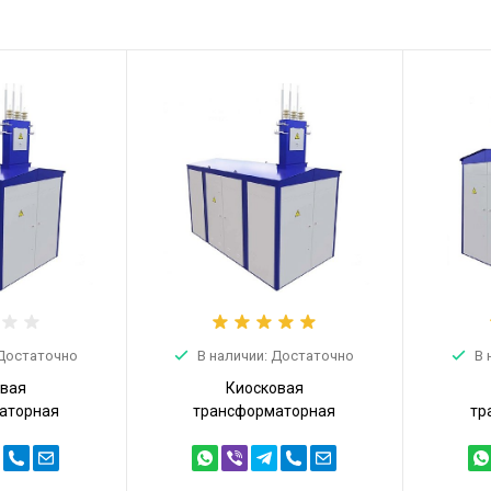
 Достаточно
В наличии: Достаточно
В 
овая
Киосковая
аторная
трансформаторная
тр
ТПТ 1600кВА
подстанция КТПТ 1600кВА
подст
600/10/0,4)
6/0,4 (КТПТ-1600/6/0,4)
10/0,