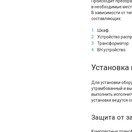
Происходит преобра
в необходимые мест
В зависимости от т
составляющих:
Шкаф.
Устройство расп
Трансформатор.
ВН устройство.
Установка 
Для установки обор
утрамбованный и вы
выполнить исполнит
установке ведутся 
Защита от 
Комплектные трансф