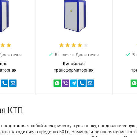
 Достаточно
В наличии: Достаточно
В 
овая
Киосковая
аторная
трансформаторная
тр
КТПТ 40кВА
подстанция КТПТ 40кВА
подс
40/10/0,4)
6/0,4 (КТПТ-40/6/0,4)
10/0
ия КТП
а представляет собой электрическую установку, предназначенную
олжна находиться в пределах 50 Гц. Номинальное напряжение, кото