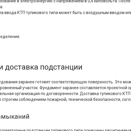
зование в электроэнергию с напряжением в 0,4 киловольта. После
а.
ипа ввода КТП тупикового типа может быть с воздушным вводом ил
ределения.
и доставка подстанции
удования заранее готовят соответствующую поверхность. Это мож
ровненный участок. Фундамент заранее составляется проектной ор
ельная организация по договоренности. Доставка тупикового КТП
со строгим соблюдением пожарной, технической безопасности, сог
замыканий
орматорные подстанции тупикового типа оснащены защитными мех