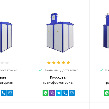
 Достаточно
В наличии: Достаточно
В 
овая
Киосковая
аторная
трансформаторная
тр
ТПТ 630кВА
подстанция КТПТ 630кВА
подст
630/10/0,4)
6/0,4 (КТПТ-630/6/0,4)
10/0,