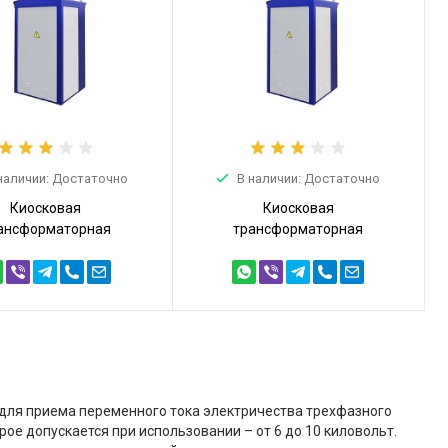
наличии: Достаточно
В наличии: Достаточно
Киосковая
Киосковая
ансформаторная
трансформаторная
танция КТПТ 25кВА
подстанция КТПТ 25кВА
,4 (КТПТ-25/10/0,4)
6/0,4 (КТПТ-25/6/0,4)
 для приема переменного тока электричества трехфазного
рое допускается при использовании – от 6 до 10 киловольт.