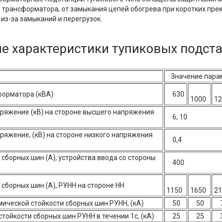
о трансформатора, от замыкания цепей обогрева при коротких пре
 из-за замыканий и перегрузок.
е характеристики тупиковых подст
Значение па
рматора (кВА)
630
1000
12
жение (кВ) на стороне высшего напряжения
6; 10
жение, (кВ) на стороне низкого напряжения
0,4
борных шин (А), устройства ввода со стороны
400
борных шин (А), РУНН на стороне НН
1150
1650
21
ческой стойкости сборных шин РУНН, (кА)
50
50
7
ойкости сборных шин РУНН в течении 1с, (кА)
25
25
3