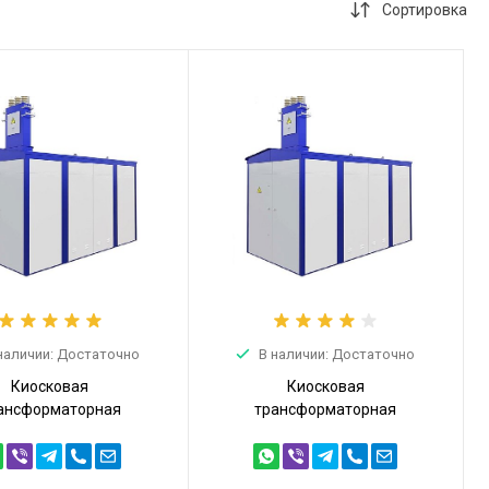
Сортировка
info@trans-energo.com
+7 (495) 646-49-95
396902, Воронежская
обл. г.Семилуки ул.
Курская 101, офис 1
пн.-пт. 09:00 - 16:00
info@trans-energo.com
наличии: Достаточно
В наличии: Достаточно
Киосковая
Киосковая
ансформаторная
трансформаторная
анция КТПТ 1000кВА
подстанция КТПТ 1000кВА
4 (КТПТ-1000/10/0,4)
6/0,4 (КТПТ-1000/6/0,4)