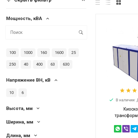
Мощность, кВА
100
1000
160
1600
25
250
40
400
63
630
Напряжение ВН, кВ
10
6
В наличии:
Высота, мм
Киоск
трансформ
Ширина, мм
подстанция К
10/0,4 (КТПТ-1
Длина, мм