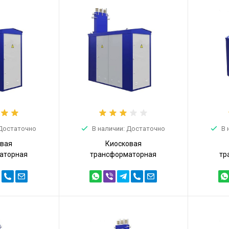
 Достаточно
В наличии: Достаточно
В 
овая
Киосковая
аторная
трансформаторная
тр
ТПТ 250кВА
подстанция КТПТ 250кВА
подст
250/10/0,4)
6/0,4 (КТПТ-250/6/0,4)
10/0,