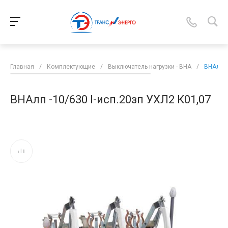
Главная
/
Комплектующие
/
Выключатель нагрузки - ВНА
/
ВНАлп -
ВНАлп -10/630 I-исп.20зп УХЛ2 К01,07