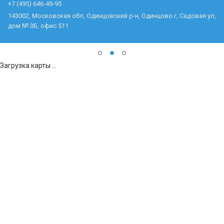
+7 (495) 646-49-95
143002, Московская обл, Одинцовский р-н, Одинцово г, Садовая ул,
дом № 3Б, офис 511
Загрузка карты ...