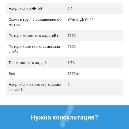
Напряжение НН, кВ
0,4
Схема и группа соединения об
У/Ун-0; Д/Ун-11
моток
Потери холостого хода, кВт
1250
Потери короткого замыкани
7600
я, кВт
Ток холостого хода,%
1,7%
Вес
2250 кг
Напряжение короткого замы
5
кания, %
Нужна консультация?