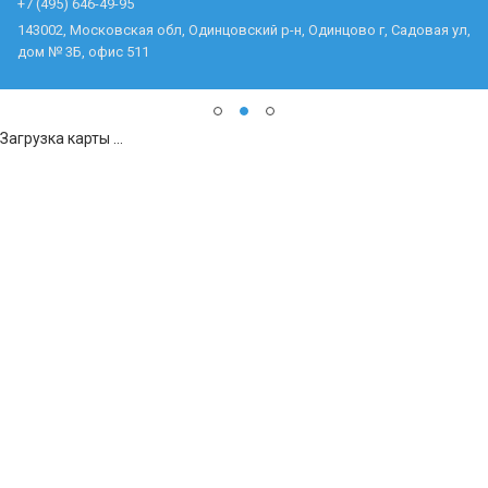
+7 (495) 646-49-95
143002, Московская обл, Одинцовский р-н, Одинцово г, Садовая ул,
дом № 3Б, офис 511
Загрузка карты ...