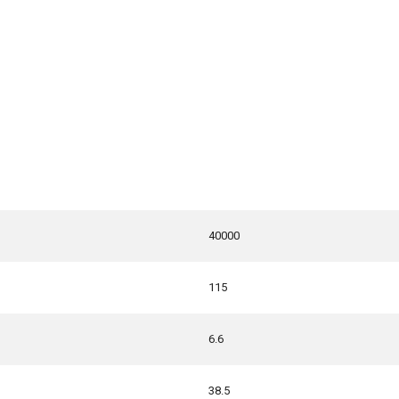
40000
115
6.6
38.5