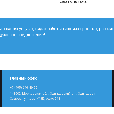
7360 x 5010 x 5600
о наших услугах, видах работ и типовых проектах, рассчи
дуальное предложение!
Главный офис
+7 (495) 646-49-95
143002, Московская обл, Одинцовский р-н, Одинцово г,
Садовая ул, дом № 3Б, офис 511