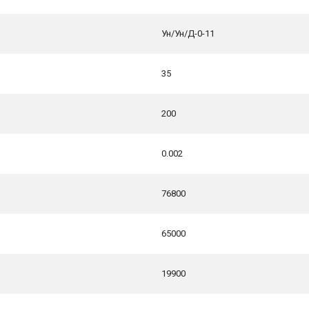
Ун/Ун/Д-0-11
35
200
0.002
76800
65000
19900