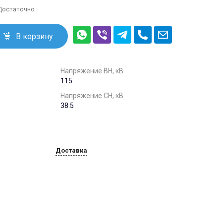
info@trans-energo.com
 Достаточно
+7 (495) 646-49-95
В корзину
396902, Воронежская
обл. г.Семилуки ул.
Курская 101, офис 1
пн.-пт. 09:00 - 16:00
info@trans-energo.com
Напряжение ВН, кВ
115
Напряжение СН, кВ
38.5
Доставка