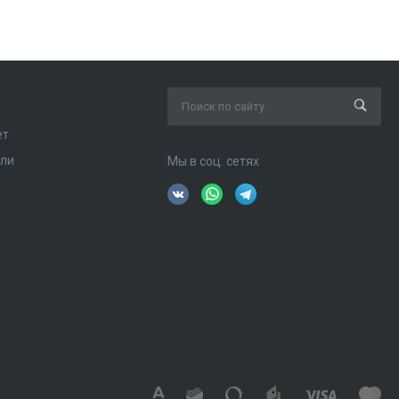
ет
ели
Мы в соц. сетях