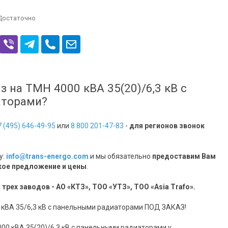
info@trans-energo.com
 Достаточно
+7 (495) 646-49-95
396902, Воронежская
обл. г.Семилуки ул.
Курская 101, офис 1
пн.-пт. 09:00 - 16:00
info@trans-energo.com
з на ТМН 4000 кВА 35(20)/6,3 кВ с
аторами?
7 (495) 646-49-95
или
8 800 201-47-83
-
для регионов звонок
у:
info@trans-energo.com
и мы обязательно
предоставим Вам
ое предложение и цены
.
 заводов - АО «КТЗ», ТОО «УТЗ», ТОО «Asia Trafo».
А 35/6,3 кВ с панельными радиаторами ПОД ЗАКАЗ!
00 кВА 35(20)/6,3 кВ с панельными радиаторами у