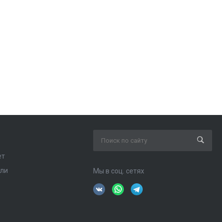
ет
ели
Мы в соц. сетях