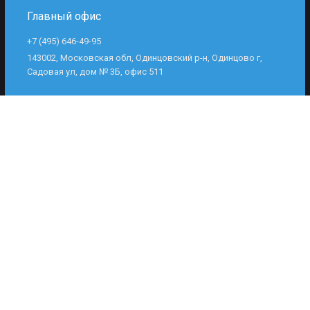
Главный офис
+7 (495) 646-49-95
143002, Московская обл, Одинцовский р-н, Одинцово г,
Садовая ул, дом № 3Б, офис 511