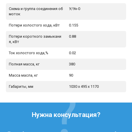
Схема и группа соединения об
У/Ун-0
моток
Потери холостого хода, кВт
0.155
Потери короткого замыкани
0.88
я, кВт
Ток холостого хода,%
0.02
Полная масса, кг
380
Масса масла, кг
90
Габариты, мм
1030 x 495 x 1170
Нужна консультация?