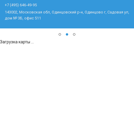
+7 (495) 646-49-95
143002, Московская обл, Одинцовский р-н, Одинцово г, Садовая ул,
дом № 3Б, офис 511
Загрузка карты ...