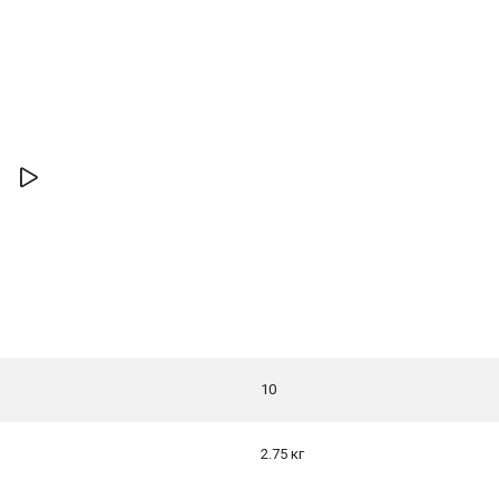
10
2.75 кг