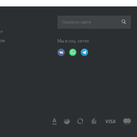
ет
ели
Мы в соц. сетях