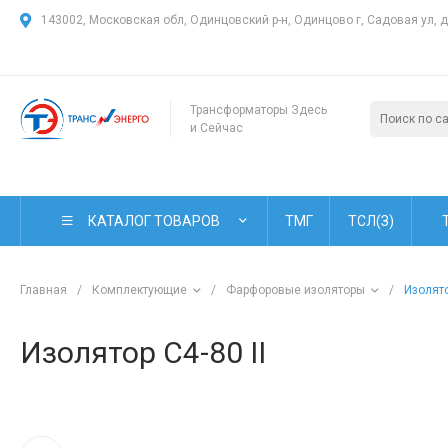
143002, Московская обл, Одинцовский р-н, Одинцово г, Садовая ул, 
Трансформаторы Здесь
и Сейчас
КАТАЛОГ ТОВАРОВ
ТМГ
ТСЛ(З)
Главная
/
Комплектующие
/
Фарфоровые изоляторы
/
Изолято
Изолятор С4-80 II