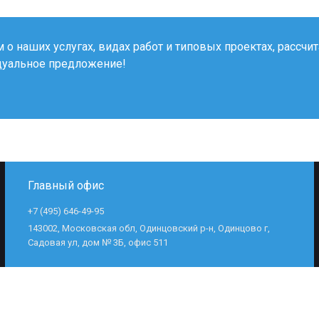
о наших услугах, видах работ и типовых проектах, рассчи
дуальное предложение!
Главный офис
+7 (495) 646-49-95
143002, Московская обл, Одинцовский р-н, Одинцово г,
Садовая ул, дом № 3Б, офис 511