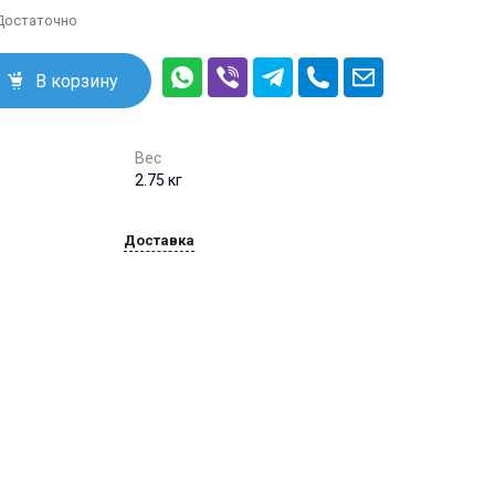
info@trans-energo.com
 Достаточно
+7 (495) 646-49-95
В корзину
396902, Воронежская
обл. г.Семилуки ул.
Курская 101, офис 1
пн.-пт. 09:00 - 16:00
info@trans-energo.com
Вес
2.75 кг
Доставка