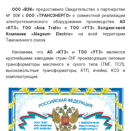
ООО «ВЭК»
предоставило Свидетельство о партнерстве
№ 008 с
ООО «ТРАНСЭНЕРГО»
о совместной реализации
электротехнического оборудования производства
АО
«КТЗ»
,
ТОО «Asia Trafo»
и
ТОО «УТЗ» Холдинговой
Компании «Alageum Electric»
на всей территории
Таможенного союза.
Напомним, что
АО «КТЗ»
и
ТОО «УТЗ»
являются
крупнейшими заводами стран СНГ производящих силовые
трансформаторы масляного и сухого типа (ТМГ, ТСЛ),
высоковольтные трансформаторы, КТП, ячейки, КСО и
комплектующие.