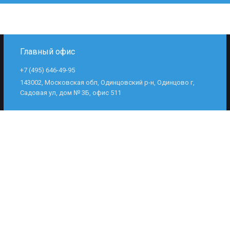
Главный офис
+7 (495) 646-49-95
143002, Московская обл, Одинцовский р-н, Одинцово г,
Садовая ул, дом № 3Б, офис 511