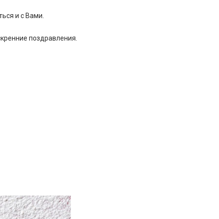
info@trans-energo.com
ься и с Вами.
+7 (495) 646-49-95
396902, Воронежская
скренние поздравления.
обл. г.Семилуки ул.
Курская 101, офис 1
пн.-пт. 09:00 - 16:00
info@trans-energo.com