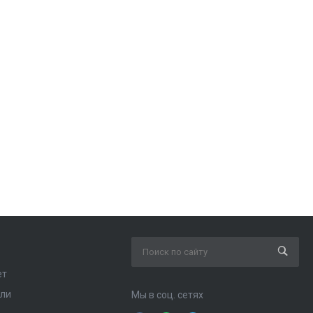
ет
ели
Мы в соц. сетях