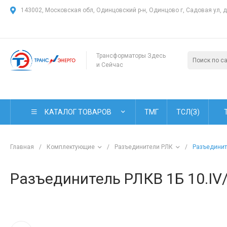
143002, Московская обл, Одинцовский р-н, Одинцово г, Садовая ул, 
Трансформаторы Здесь
и Сейчас
КАТАЛОГ ТОВАРОВ
ТМГ
ТСЛ(З)
Главная
/
Комплектующие
/
Разъединители РЛК
/
Разъединит
Разъединитель РЛКВ 1Б 10.IV