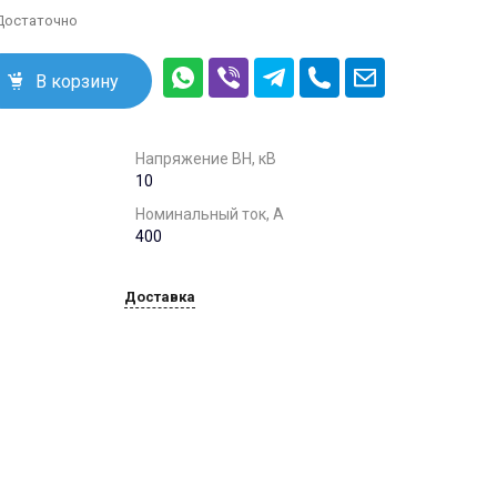
info@trans-energo.com
 Достаточно
+7 (495) 646-49-95
В корзину
396902, Воронежская
обл. г.Семилуки ул.
Курская 101, офис 1
пн.-пт. 09:00 - 16:00
info@trans-energo.com
Напряжение ВН, кВ
10
Номинальный ток, А
400
Доставка