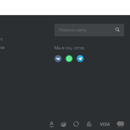
ет
ели
Мы в соц. сетях