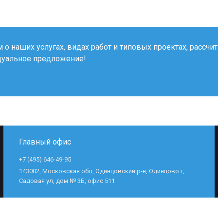
о наших услугах, видах работ и типовых проектах, рассчи
дуальное предложение!
Главный офис
+7 (495) 646-49-95
143002, Московская обл, Одинцовский р-н, Одинцово г,
Садовая ул, дом № 3Б, офис 511