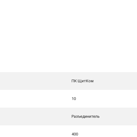
ПК ЩитКом
10
Разъединитель
400